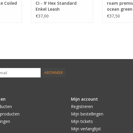
xe Coiled
CI - 9' Hex Standard
roam premiu
Enkel Leash
ocean green
€37,00
€37,50
ABONNEER
ten
Mijn account
ducten
Registreren
producten
Mijn bestellingen
ingen
Mijn tickets
Mijn verlanglijst