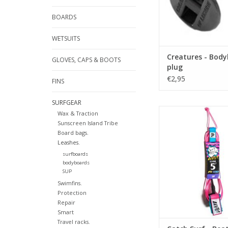
BOARDS
WETSUITS
Creatures - Bod
GLOVES, CAPS & BOOTS
plug
€2,95
FINS
SURFGEAR
The one and only Bea
Wax & Traction
Sunscreen Island Tribe
5 ft / 152 cm lang m
Board bags.
P/U koord.
Leashes.
surfboards
• Flitsende kle
bodyboards
• Extra ster
SUP
• Quick release
Swimfins.
• Dubbele roestvastst
Protection
• Drie dubbel rail
Repair
Smart
sleutelvak.
Travel racks.