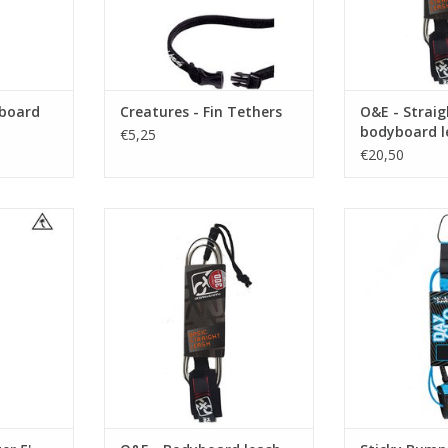
TOEVOEGEN AAN WINKELWAGEN
yboard
Creatures - Fin Tethers
O&E - Straig
bodyboard l
€5,25
€20,50
ter leash!
Pols leash
BESCH
TOEVOEGEN AAN WINKELWAGEN
et Pro-Comp
Regular Style is
geschikt voor
uren
k
Gemaakt van e
 band
ultra- stro
alen wartel
saver en
• 7m
• Molde
• Industrial s