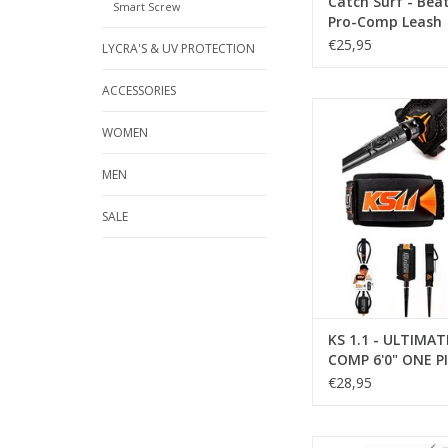
Catch Surf - Beat
Smart Screw
Speciaal voor alle Bea
Pro-Comp Leash
TOEVOEGEN AAN WI
€25,95
LYCRA'S & UV PROTECTION
ACCESSORIES
BESCHRIJVI
WOMEN
• Licensed one piec
MEN
cord technol
SALE
• World's best prem
urethane
• Highest grade dual
steel free spin s
KS 1.1 - ULTIMA
• KS1.1 ultimate pa
COMP 6'0" ONE P
LEASH - 5.2mm -
€28,95
• Custom detachable
• PTT technology
BESCHRIJVI