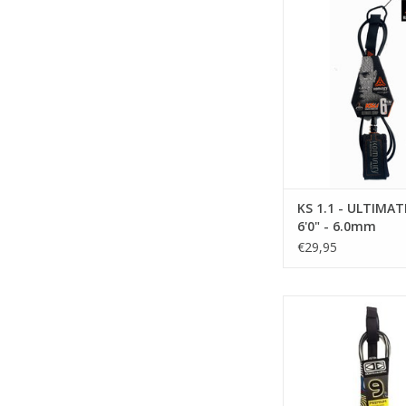
TOEVOEGEN AAN WI
• Licensed one piec
cord technol
• World's best prem
urethane
• Highest grade dual
steel free spin s
• KS1.1 ultimate pa
KS 1.1 - ULTIMA
6'0" - 6.0mm
• Custom detachable
€29,95
• PTT technology (
TOEVOEGEN AAN WI
BESCHRIJVI
high performance
lengte:: 9ft / 