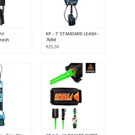
• Detachable triple wrap rail
saver
• Custom moulded fittings
ht
KP - 7' STANDARD LEASH -
• Dual stainless steel swivelsclick
eash
7MM
here
€25,50
TOEVOEGEN AAN WINKELWAGEN
RIJVING
BESCHRIJVING
• Licensed one piece moulded
 een stevige leash
cord technology
 serieuze surf.
• World's best premium graded
erste kwaliteit
urethane
ng urethaan.
• Highest grade dual stainless
m cord
steel free spin swivels
d rivets
trength hook and
• KS1.1 ultimate padded strap