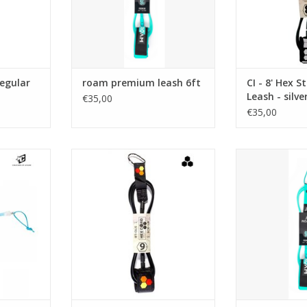
s 7mm
wartels, gegoten koorduiteinden
 feet
en een drievoudige
rail saver
vergrendelingsrailbeveiliging.
NKELWAGEN
TOEVOEGEN AAN WINKELWAGEN
egular
roam premium leash 6ft
CI - 8' Hex 
Leash - silve
€35,00
€35,00
 cyan clear
Channel Islands hex cord
De Roam Premiu
standard leash.
hoogste kwali
NKELWAGEN
"ureth
Gegarandeerd STERK.
supercomforta
gebonden
TOEVOEGEN AAN WINKELWAGEN
enkelmanchet, 
wartels, gegote
en een d
vergrendelings
TOEVOEGEN AA