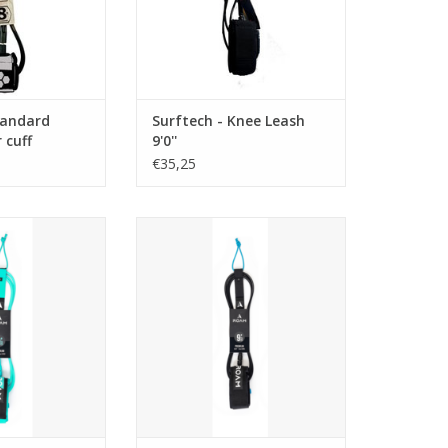
• Patented TechLock® rail saving
design
• Durable thermoformed
Breathoprene® ankle comfort
liner
Standard
Surftech - Knee Leash
• Maximum strength urethane
r cuff
9'0''
cord
€35,25
• Precision molded
fittings/stailess steel swivels
TOEVOEGEN AAN WINKELWAGEN
m-leash heeft de
De Roam Premium-leash heeft de
teit 7 mm 9/32
hoogste kwaliteit 7 mm 9/32
aan, een
"urethaan, een
bele 2,5" Lycra
supercomfortabele 2,5" Lycra
 neopreen
gebonden neopreen
roestvrijstalen
enkelmanchet, roestvrijstalen
n koorduiteinden
wartels, gegoten koorduiteinden
rievoudige
en een drievoudige
railbeveiliging.
vergrendelingsrailbeveiliging.
N WINKELWAGEN
TOEVOEGEN AAN WINKELWAGEN