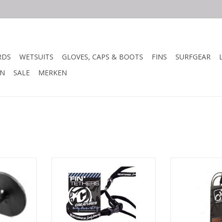
RDS
WETSUITS
GLOVES, CAPS & BOOTS
FINS
SURFGEAR
N
SALE
MERKEN
ures -
BESCHRIJVING
BESCH
lug
TOEVOEGEN AA
• de beste Fin Tether voor de
NKELWAGEN
ervaren bodyboarder
• geen weerstand, met en quick
release sluiting.