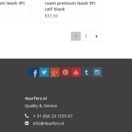
m leash 9ft
roam premium leash 9ft
calf black
€37,50
1
2
4surfers.nl
Quality & Service
+ 31 (0)6 23 1555 67
info@4surfers.nl