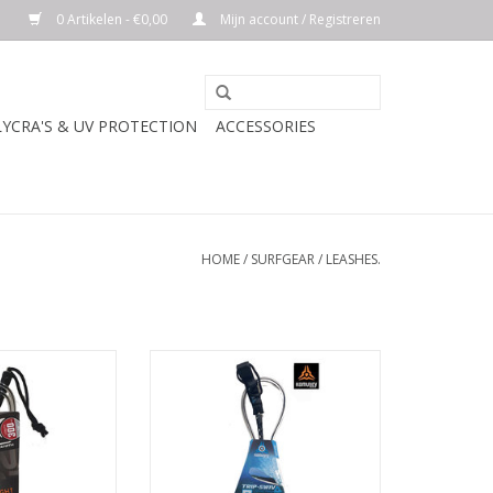
0 Artikelen - €0,00
Mijn account / Registreren
LYCRA'S & UV PROTECTION
ACCESSORIES
HOME
/
SURFGEAR
/
LEASHES.
RIJVING
BESCHRIJVING
N WINKELWAGEN
• Padded neoprene cuff
• Premium solid urethene cord