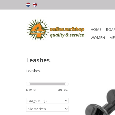
HOME
BOA
WOMEN
ME
Leashes.
Leashes.
Creatures Creat
Bodyboard p
Min: €
0
Max: €
50
TOEVOEGEN AAN WI