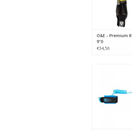
• Cord thicknes
• Wave size 0-10
• Double swivel and 
TOEVOEGEN AAN WI
O&E - Premium R
9"0
€34,50
Deluxe Coiled wrist :
TOEVOEGEN AAN WI