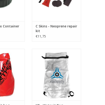
ontainer, die uit
 stevige plastiek
exibele voering,
m houder op de
ren kap
x Container
C Skins - Neoprene repair
kit
uniek
€11,75
N WINKELWAGEN
RIJVING
BESCHRIJVING
droog en je pak
• Heavy duty large durable
niet, en valt goed
PVC/Nylon
t aan de waterkant
• Shoulder straps
zonder pak.
• Water tight closing system
t op en sluit de
TOEVOEGEN AAN WINKELWAGEN
ip.
N WINKELWAGEN