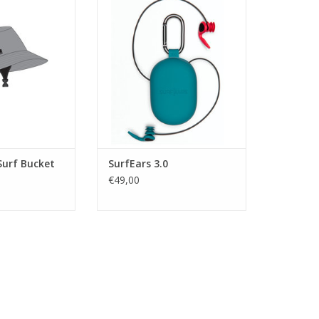
water buiten houden maar waar
N WINKELWAGEN
je nog wel mee kunt horen.
TOEVOEGEN AAN WINKELWAGEN
Surf Bucket
SurfEars 3.0
€49,00