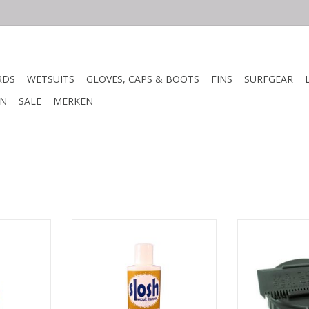
RDS
WETSUITS
GLOVES, CAPS & BOOTS
FINS
SURFGEAR
N
SALE
MERKEN
NG
BESCHRIJVING
BESCH
surfboard
Slosh schoonmaak en
ver is de
conditioneer bevat GEEN
Je hoeft je ni
e board er
schadelijke chemische
maken over het
 zien.
producten2.
worden v
Het verwijdert zout, chloor,