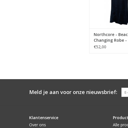
Northcore - Bea
Changing Robe - 
Stripey
€52,00
Meld je aan voor onze nieuwsbrief:
Klantenservice
Produc
Over ons
Alle pro