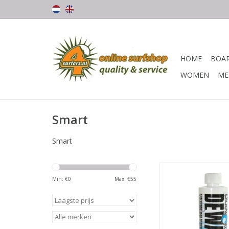
HOME
BOA
WOMEN
ME
Smart
Smart
BESCHRIJVI
Min: €
0
Max: €
55
Bluewater Dewax.it 
cleaner en wax remo
beste oplossing om j
goed uit te laten