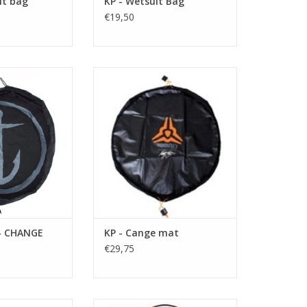
it bag
KP - Wetsuit Bag
€19,50
t from Captain
BESCHRIJVING
 luxury into your
utine by keeping
• Fits most existing roof racks
d toes clean with
• Heavy duty foam pad keeps
and compactible
boards off roof
ng mat.
• Includes carry bag
N WINKELWAGEN
TOEVOEGEN AAN WINKELWAGEN
 - CHANGE
KP - Cange mat
€29,75
 Cool!
Surfears, de oordopen die het