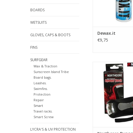
Bluewater Dewax.it i
BOARDS
ontwikkeld om veilig
wax, teer, stickers,
WETSUITS
zonnebrand olie, va
TOEVOEGEN AAN WI
Dewax.it
GLOVES, CAPS & BOOTS
€9,75
FINS
SURFGEAR
BESCHRIJVI
Wax & Traction
Sunscreen Island Tribe
De nieuwe Northc
Board bags.
Zaklantaarn is voor
Leashes.
handig, op de campin
Swimfins.
een trektocht of b.v. 
Protection
Repair
Smart
Deze knijpkat hee
Travel racks.
heldere High Inten
Smart Screw
LED’s.
Een paar keer knijpe
LYCRA'S & UV PROTECTION
voor dat de dyn