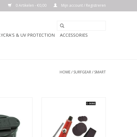
0 Artikelen - €0,00
Mijn account / Registreren
LYCRA'S & UV PROTECTION
ACCESSORIES
HOME
/
SURFGEAR
/
SMART
RIJVING
Perfect if your wetsuit or
neoprene accessory is damaged
or develops a leak
et meer druk te
TOEVOEGEN AAN WINKELWAGEN
 smelten of vuil
an je wax.