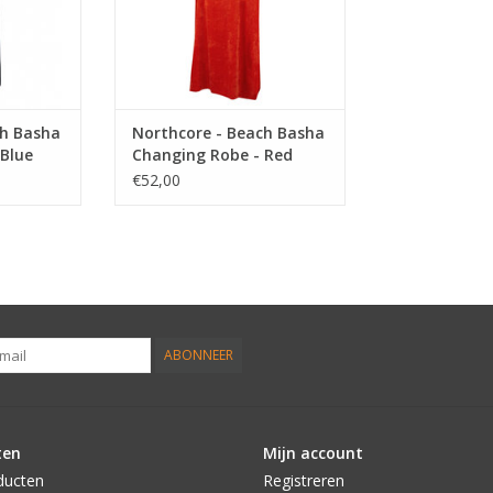
ch Basha
Northcore - Beach Basha
Blue
Changing Robe - Red
Stripey
€52,00
ABONNEER
ten
Mijn account
ducten
Registreren