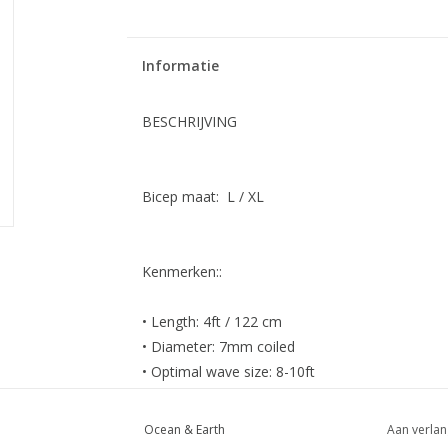
Informatie
BESCHRIJVING
Bicep maat: L / XL
Kenmerken::
• Length: 4ft / 122 cm
• Diameter: 7mm coiled
• Optimal wave size: 8-10ft
• One piece moulded cord technology, eliminat
• World's strongest leash, 40% stronger and fle
Ocean & Earth
Aan verlan
• Will stretch up to 6.8x longer than its standar