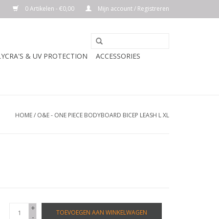
0 Artikelen - €0,00
Mijn account / Registreren
LYCRA'S & UV PROTECTION
ACCESSORIES
HOME
/
O&E - ONE PIECE BODYBOARD BICEP LEASH L XL
+
TOEVOEGEN AAN WINKELWAGEN
-