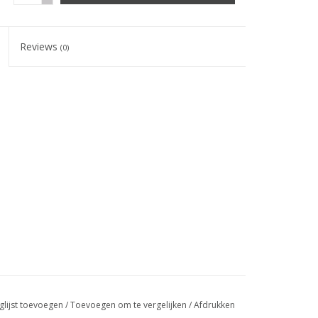
Reviews
(0)
es weak points
xible
glijst toevoegen
/
Toevoegen om te vergelijken
/
Afdrukken
d length