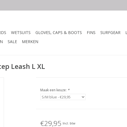
RDS
WETSUITS
GLOVES, CAPS & BOOTS
FINS
SURFGEAR
N
SALE
MERKEN
cep Leash L XL
Maak een keuze:
*
€29,95
Incl. btw