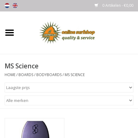
0 Artikelen - €0,00
Home
Boards
MS Science
Wetsuits
HOME
/
BOARDS
/
BODYBOARDS
/
MS SCIENCE
Gloves, Caps & Boots
Fins
Surfgear
Lycra's & UV protection