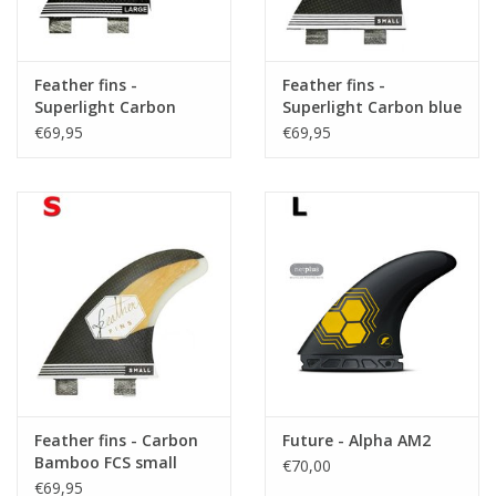
Feather fins -
Feather fins -
Superlight Carbon
Superlight Carbon blue
Orange Dual Tab
Dual Tab small
€69,95
€69,95
Large
Feather fins - Carbon
Future - Alpha AM2
Bamboo FCS small
€70,00
€69,95