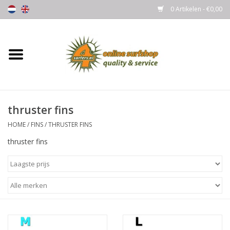
0 Artikelen - €0,00
Home
Boards
thruster fins
Wetsuits
HOME
/
FINS
/
THRUSTER FINS
Gloves, Caps & Boots
thruster fins
Fins
Surfgear
Lycra's & UV protection