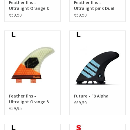
Feather fins -
Feather fins -
Ultralight Orange &
Ultralight pink Dual
White Medium
Tab medium
€59,50
€59,50
Feather fins -
Future - F8 Alpha
Ultralight Orange &
€69,50
White Large
€59,95