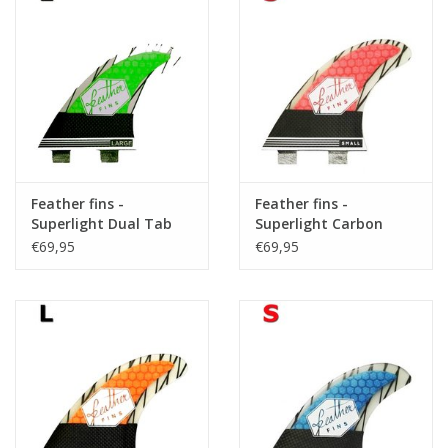
Feather fins -
Feather fins -
Superlight Dual Tab
Superlight Carbon
Carbon Lime
Roja Dual Tab small
€69,95
€69,95