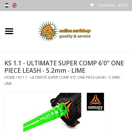
0 Artikelen - €0,00
Home
Boards
KS 1.1 - ULTIMATE SUPER COMP 6'0" ONE
Wetsuits
PIECE LEASH - 5.2mm - LIME
HOME
/
KS 1.1 - ULTIMATE SUPER COMP 6'0" ONE PIECE LEASH - 5.2MM -
Gloves, Caps & Boots
LIME
Fins
Surfgear
Lycra's & UV protection