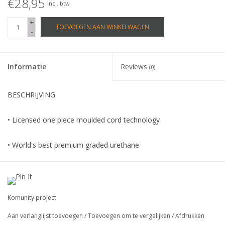
€28,95
Incl. btw
+
TOEVOEGEN AAN WINKELWAGEN
-
Informatie
Reviews
(0)
BESCHRIJVING
• Licensed one piece moulded cord technology
• World's best premium graded urethane
• Highest grade dual stainless steel free spin swivels
• KS1.1 ultimate padded strap
Komunity project
Aan verlanglijst toevoegen
/
Toevoegen om te vergelijken
/
Afdrukken
• Custom detachable railsaver