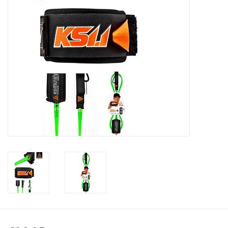
Accessories
Women
Men
Sale
Merken