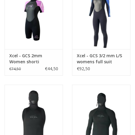
Accessories
Women
Men
Xcel - GCS 2mm
Xcel - GCS 3/2 mm L/S
Women shorti
womens full suit
Sale
€44,50
€92,50
€74,50
Merken