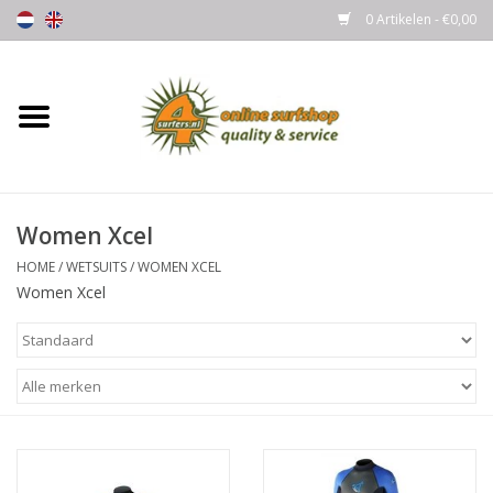
0 Artikelen - €0,00
Home
Boards
Women Xcel
Wetsuits
HOME
/
WETSUITS
/
WOMEN XCEL
Women Xcel
Gloves, Caps & Boots
Fins
Surfgear
Lycra's & UV protection