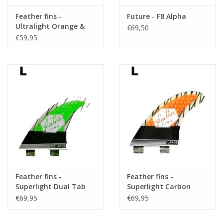
Feather fins -
Future - F8 Alpha
Ultralight Orange &
€69,50
White Large
€59,95
Feather fins -
Feather fins -
Superlight Dual Tab
Superlight Carbon
Carbon Lime
Orange Dual Tab
€69,95
€69,95
Large