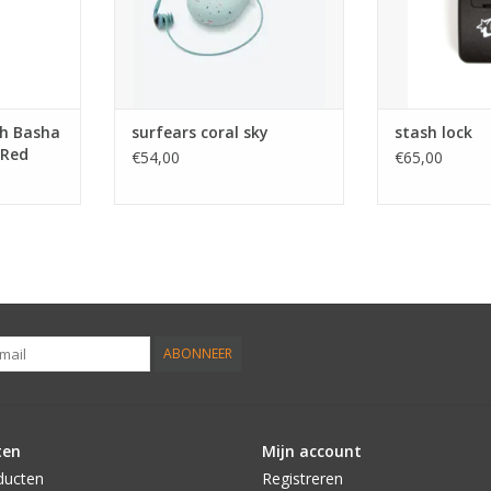
in je auto wo
TOEVOEGEN AA
ch Basha
surfears coral sky
stash lock
 Red
€54,00
€65,00
ABONNEER
ten
Mijn account
ducten
Registreren