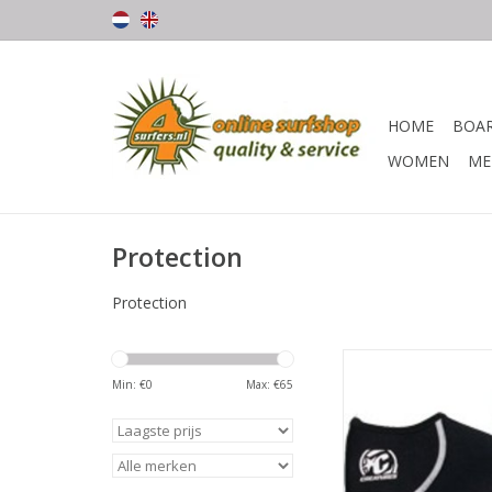
HOME
BOA
WOMEN
ME
Protection
Protection
BESCHRIJVI
Min: €
0
Max: €
65
Neopreen sok voor 
bescherming in zw
FEATURES:
• 2mm flexible n