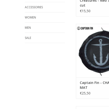
Creatures - Neo 
cut
ACCESSORIES
€15,50
WOMEN
The Change Mat fro
MEN
Fin. Inject some luxur
morning surf routine
SALE
your wetsuit and toes
this durable and co
changing ma
TOEVOEGEN AAN WI
Captain Fin - C
MAT
€25,50
BESCHRIJVING