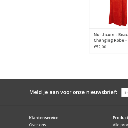
Northcore - Bea
Changing Robe -
Stripey
€52,00
Meld je aan voor onze nieuwsbrief:
Klantenservice
Produc
Over ons
Alle pro