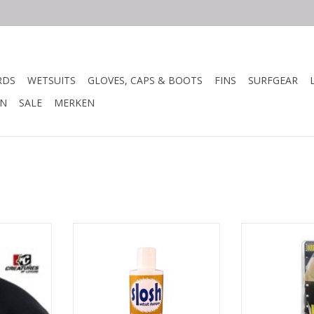
RDS
WETSUITS
GLOVES, CAPS & BOOTS
FINS
SURFGEAR
N
SALE
MERKEN
NG
BESCHRIJVING
BESCH
comfort en
Slosh schoonmaak en
De Warhead S
emvinnen.
conditioneer bevat GEEN
Protector of N
schadelijke chemische
een goedkoo
producten2.
surfuit
eoprene
Het verwijdert zout, chloor,