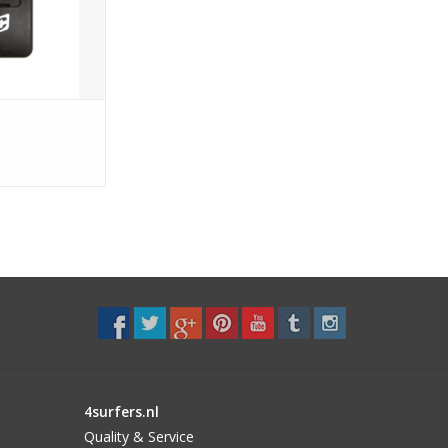
rdt ingebroken.
N WINKELWAGEN
4surfers.nl
Quality & Service