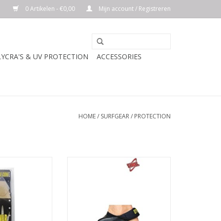
0 Artikelen - €0,00
Mijn account / Registreren
LYCRA'S & UV PROTECTION
ACCESSORIES
HOME
/
SURFGEAR
/
PROTECTION
RIJVING
BESCHRIJVING
urfboard Nose
De Gyroll Insert is een sok en een
ose Cone is maar
hielbescherming in een!
p stuk van je
rusting.
Wordt bevestigd aan de vin met
een Velcro ( klittenband) band