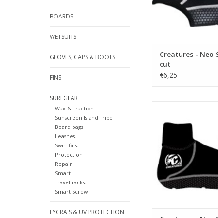
• Large, medium & s
BOARDS
• Water release ven
TOEVOEGEN AAN WI
WETSUITS
Creatures - Neo 
GLOVES, CAPS & BOOTS
cut
€6,25
FINS
SURFGEAR
BESCHRIJVI
Wax & Traction
Sunscreen Island Tribe
Neopreen sok voor 
Board bags.
bescherming in zw
Leashes.
Swimfins.
Kenmerken
Protection
Repair
Smart
• 2mm flexibel ne
Travel racks.
• Large, medium e
Smart Screw
TOEVOEGEN AAN WI
LYCRA'S & UV PROTECTION