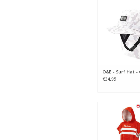
Indo Surf H
• Stiff front brim to
vision also flips up f
• Padded neoprene 
band for comf
• Safety loop - attach
zipper webbing f
security
O&E - Surf Hat 
• Padded neoprene s
€34,95
comf
TOEVOEGEN AAN WI
Onmisbaar voor s
swimmers, holida
TOEVOEGEN AAN WI