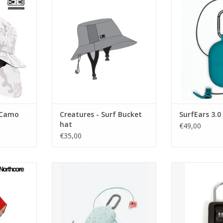
water buiten h
TOEVOEGEN AAN WINKELWAGEN
je nog wel m
at
TOEVOEGEN AA
 keep clear
or paddling
inner head
ort
 to wetsuit
or added
- Camo
Creatures - Surf Bucket
SurfEars 3.0
traps for
hat
€49,00
€35,00
NKELWAGEN
urfers,
De toonaangevende
Veilige sleu
ys etc.
geventileerde surf-oordop ter
stressvrije shr
wereld.
gewoon je autosl
NKELWAGEN
Blokkeert water. Laat geluid
lock, draai d
door. Blijft stevig op zijn plaats.
plezier make
zonder je zorge
TOEVOEGEN AAN WINKELWAGEN