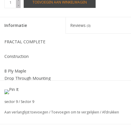
TOEVOEGEN AAN WINKELWAGEN
-
Informatie
Reviews
(0)
FRACTAL COMPLETE
Construction
8 Ply Maple
Drop Through Mounting
New Concave Camber Mold
Dimensions
sector 9
/
Sector 9
Aan verlanglijst toevoegen
/
Toevoegen om te vergelijken
/
Afdrukken
36.0" L x 9.0" W x 26.375" WB
Hardware