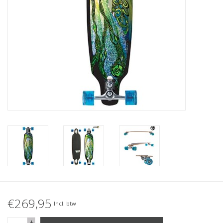
Accessories
Women
Men
Sale
Merken
€269,95
Incl. btw
+