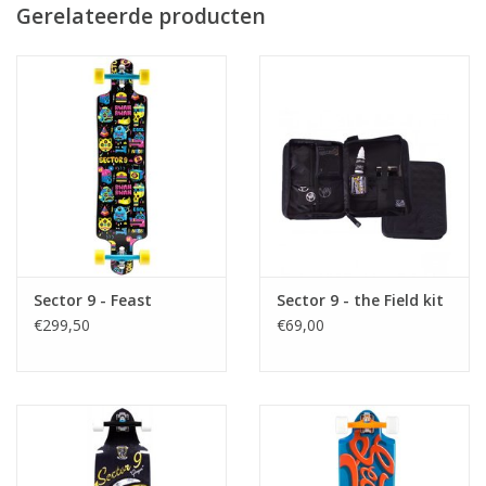
Gerelateerde producten
9.0" Gullwing Sidewinder Trucks
69mm 78a Nineball Slalom Wheels
Abec 5 PDP Bearings
1.5" Low Pro Hardened Steel Bolts
Full Grip Tape with Die Cut for Logo
***Wheel Color May Vary***
Sector 9 - Feast
Sector 9 - the Field kit
€299,50
€69,00