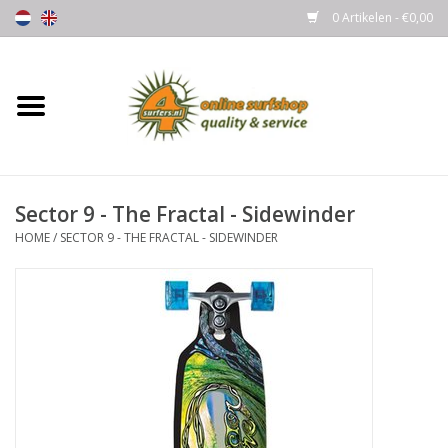
0 Artikelen - €0,00
Home
Boards
Sector 9 - The Fractal - Sidewinder
Wetsuits
HOME
/
SECTOR 9 - THE FRACTAL - SIDEWINDER
Gloves, Caps & Boots
Fins
Surfgear
Lycra's & UV protection