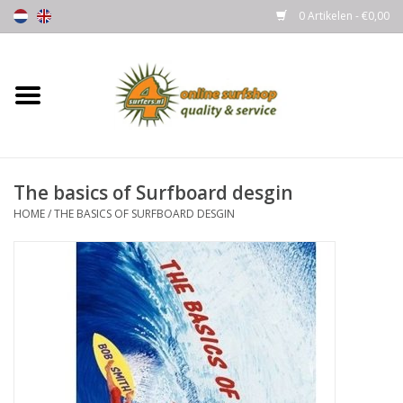
0 Artikelen - €0,00
Home
Boards
The basics of Surfboard desgin
Wetsuits
HOME
/
THE BASICS OF SURFBOARD DESGIN
Gloves, Caps & Boots
Fins
Surfgear
Lycra's & UV protection