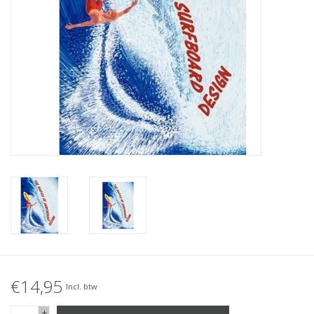
Accessories
Women
Men
Sale
Merken
€14,95
Incl. btw
+