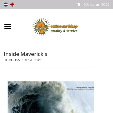
0 Artikelen - €0,00
Home
Boards
Inside Maverick's
Wetsuits
HOME
/
INSIDE MAVERICK'S
Gloves, Caps & Boots
Fins
Surfgear
Lycra's & UV protection