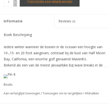
TOEVOEGEN AAN WINKELWAGEN
-
Informatie
Reviews
(0)
Boek Beschrijving
Iedere winter wanneer de boeien in de oceaan een hoogte van
10-,15- en 20 foot aangeven, ontstaat bij de kust van Half Moon
Bay, California, een enorme golf genaamd Maverik’s.
Bekend als een van de meest gevaarlijke big wave breaks in de
wereld, Maverick’s is groot, koud,en beangstigend sterk.
Het is een groots spektakel dat je tot voor nu alleen kon zien
met verrekijkers.
Books
Inside Maverick’s voert je mee naar de rand van de 75-foot
Aan verlanglijst toevoegen
/
Toevoegen om te vergelijken
/
Afdrukken
wave met ongelofelijke foto’s en verhalen van mensen die
weten hoe het daar echt is.
Sport verslagever Bruce Jenkins and Maverick’s surfer Grant