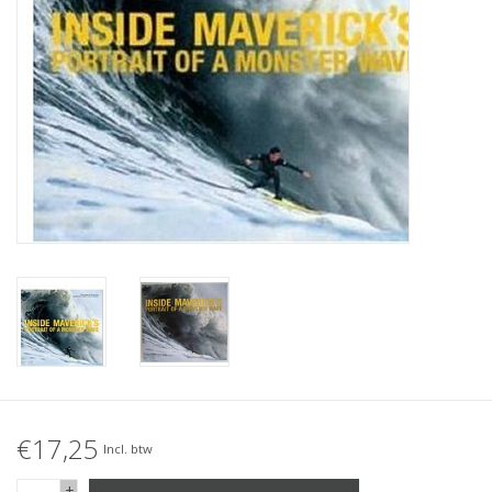
Accessories
Women
Men
Sale
Merken
€17,25
Incl. btw
+