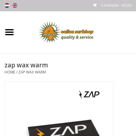
0 Artikelen - €0,00
Home
Boards
zap wax warm
Wetsuits
HOME
/
ZAP WAX WARM
Gloves, Caps & Boots
Fins
Surfgear
Lycra's & UV protection