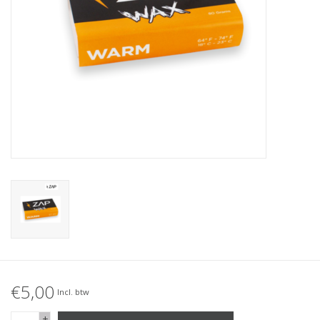
Accessories
Women
Men
Sale
Merken
€5,00
Incl. btw
+