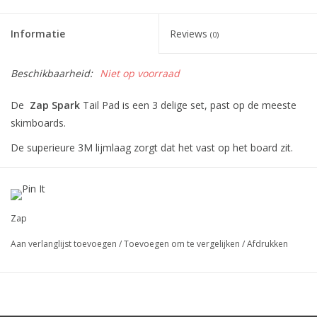
Informatie
Reviews
(0)
Beschikbaarheid:
Niet op voorraad
De
Zap Spark
Tail Pad is een 3 delige set, past op de meeste
skimboards.
De superieure 3M lijmlaag zorgt dat het vast op het board zit.
Tip: board eerst goed ontvetten en 12 uur laten drogen.
Zap
Zap Spark
traction heeft een nieuw EVA diamant patroon voor
optimale grip.
Aan verlanglijst toevoegen
/
Toevoegen om te vergelijken
/
Afdrukken
Super Sticky 3M Adhesive
Three Pieces