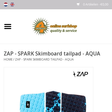
0 Artikelen - €0,00
Home
Boards
ZAP - SPARK Skimboard tailpad - AQUA
Wetsuits
HOME
/
ZAP - SPARK SKIMBOARD TAILPAD - AQUA
Gloves, Caps & Boots
Fins
Surfgear
Lycra's & UV protection