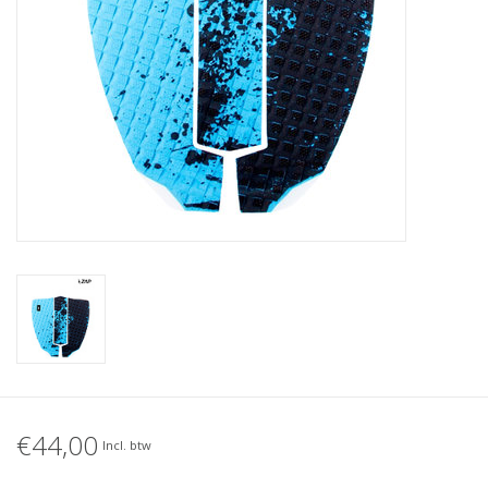
Accessories
Women
Men
Sale
Merken
€44,00
Incl. btw