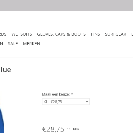
RDS
WETSUITS
GLOVES, CAPS & BOOTS
FINS
SURFGEAR
N
SALE
MERKEN
blue
Maak een keuze:
*
€28,75
Incl. btw