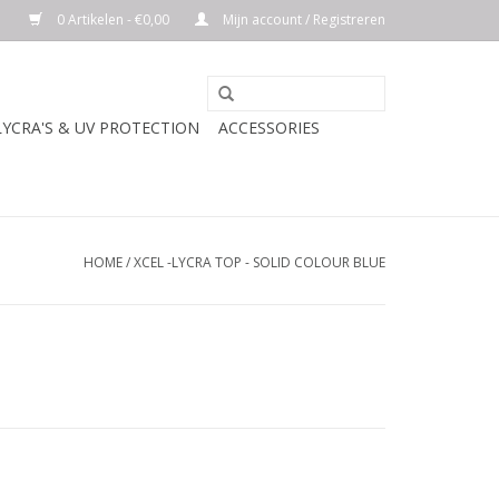
0 Artikelen - €0,00
Mijn account / Registreren
LYCRA'S & UV PROTECTION
ACCESSORIES
HOME
/
XCEL -LYCRA TOP - SOLID COLOUR BLUE