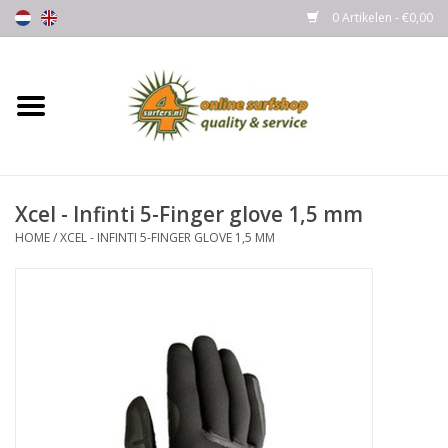
0 Artikelen - €0,00
Home
Boards
Xcel - Infinti 5-Finger glove 1,5 mm
Wetsuits
HOME
/
XCEL - INFINTI 5-FINGER GLOVE 1,5 MM
Gloves, Caps & Boots
Fins
Surfgear
Lycra's & UV protection