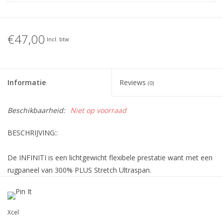
€47,00
Incl. btw
Informatie
Reviews
(0)
Beschikbaarheid:
Niet op voorraad
BESCHRIJVING::
De INFINITI is een lichtgewicht flexibele prestatie want met een
rugpaneel van 300% PLUS Stretch Ultraspan.
Superlight neopreen maat gevormd voor maximale pasvorm.
Xcel
Verwijderbare Velco polsband.