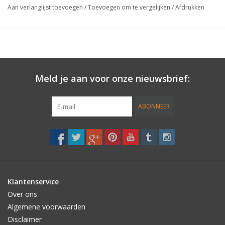
Aan verlanglijst toevoegen
/
Toevoegen om te vergelijken
/
Afdrukken
• Taitix Sealed naden
• Full grip palm
• THERMO BARRIER bekleed.
• Super Stretch hand rug.
• Verwijderbare klittenband polsband
Meld je aan voor onze nieuwsbrief:
Constructie::
ABONNEER
Dubbel gelijmde en blind gestikte naden.
Klantenservice
Over ons
Algemene voorwaarden
Disclaimer