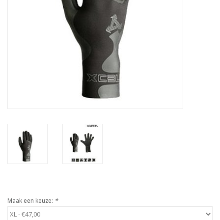
Accessories
Women
Men
Sale
Merken
Maak een keuze:
*