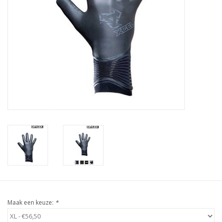
Accessories
Women
Men
Sale
Merken
Maak een keuze:
*