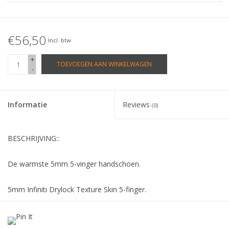
€56,50
Incl. btw
+
TOEVOEGEN AAN WINKELWAGEN
-
Informatie
Reviews
(0)
BESCHRIJVING::
De warmste 5mm 5-vinger handschoen.
5mm Infiniti Drylock Texture Skin 5-finger.
• Drylock Seal
• Taitix Sealed naden