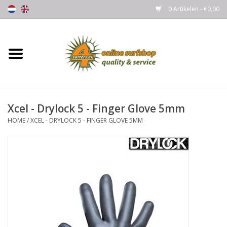
0 Artikelen - €0,00
Home
Boards
Xcel - Drylock 5 - Finger Glove 5mm
Wetsuits
HOME
/
XCEL - DRYLOCK 5 - FINGER GLOVE 5MM
Gloves, Caps & Boots
Fins
Surfgear
Lycra's & UV protection