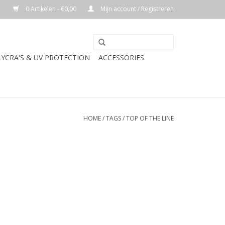
0 Artikelen - €0,00
Mijn account / Registreren
LYCRA'S & UV PROTECTION
ACCESSORIES
HOME
/
TAGS
/
TOP OF THE LINE