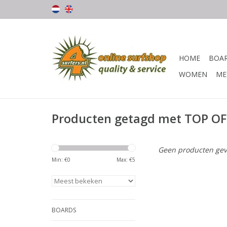
HOME
BOA
WOMEN
ME
Producten getagd met TOP OF
Geen producten gev
Min: €
0
Max: €
5
BOARDS