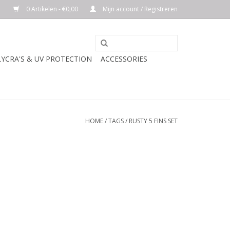
0 Artikelen - €0,00
Mijn account / Registreren
LYCRA'S & UV PROTECTION
ACCESSORIES
HOME
/
TAGS
/
RUSTY 5 FINS SET