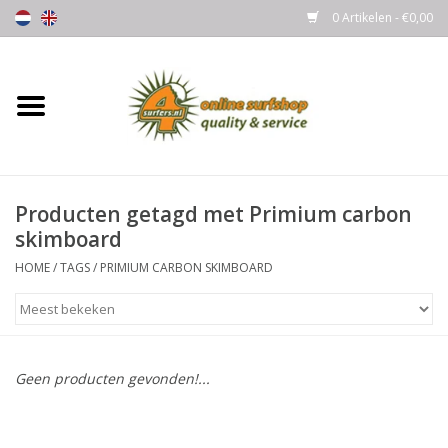
0 Artikelen - €0,00
Home
Boards
Producten getagd met Primium carbon
Wetsuits
skimboard
Gloves, Caps & Boots
HOME
/
TAGS
/
PRIMIUM CARBON SKIMBOARD
Fins
Surfgear
Geen producten gevonden!...
Lycra's & UV protection