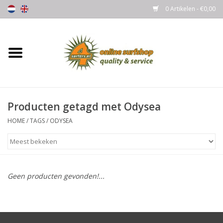
0 Artikelen - €0,00
Home
Boards
Producten getagd met Odysea
Wetsuits
HOME
/
TAGS
/
ODYSEA
Gloves, Caps & Boots
Fins
Geen producten gevonden!...
Surfgear
Lycra's & UV protection