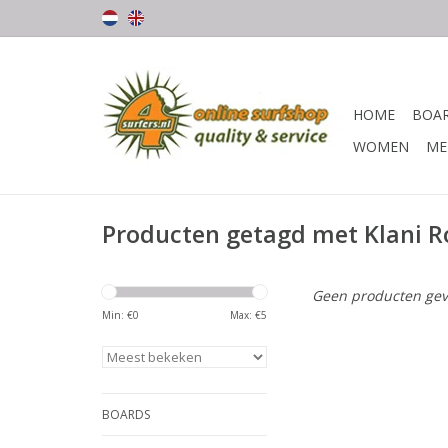
HOME
BOA
WOMEN
ME
Producten getagd met Klani 
Geen producten gev
Min: €
0
Max: €
5
BOARDS