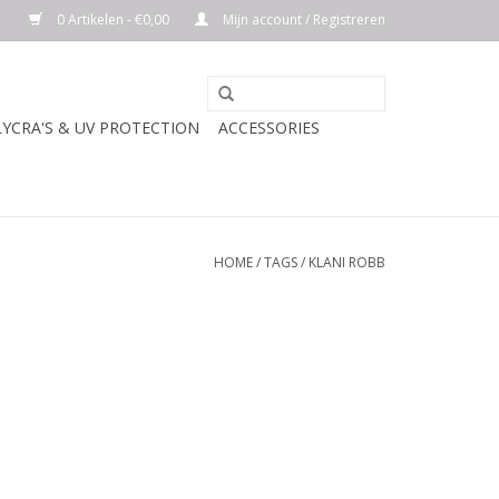
0 Artikelen - €0,00
Mijn account / Registreren
LYCRA'S & UV PROTECTION
ACCESSORIES
HOME
/
TAGS
/
KLANI ROBB