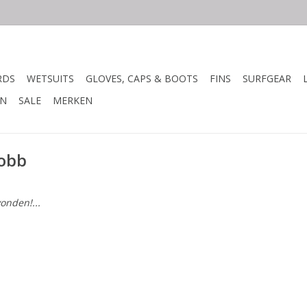
RDS
WETSUITS
GLOVES, CAPS & BOOTS
FINS
SURFGEAR
N
SALE
MERKEN
Robb
onden!...