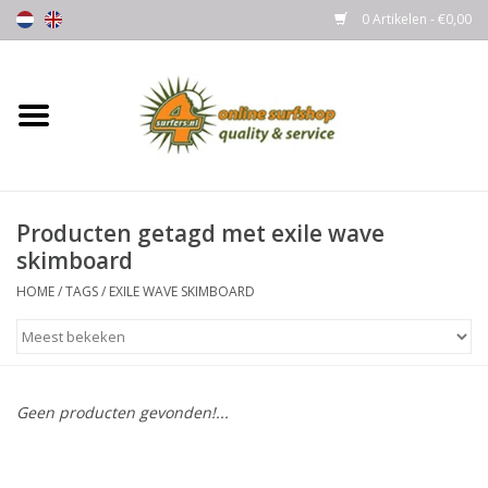
0 Artikelen - €0,00
Home
Boards
Producten getagd met exile wave
Wetsuits
skimboard
Gloves, Caps & Boots
HOME
/
TAGS
/
EXILE WAVE SKIMBOARD
Fins
Surfgear
Geen producten gevonden!...
Lycra's & UV protection