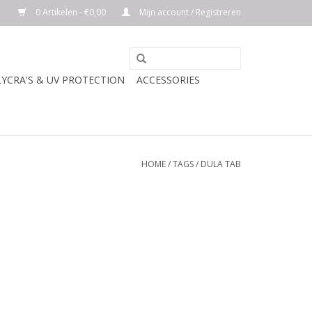
0 Artikelen - €0,00
Mijn account / Registreren
LYCRA'S & UV PROTECTION
ACCESSORIES
HOME
/
TAGS
/
DULA TAB