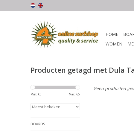
HOME
BOA
WOMEN
ME
Producten getagd met Dula T
Geen producten gev
Min: €
0
Max: €
5
BOARDS