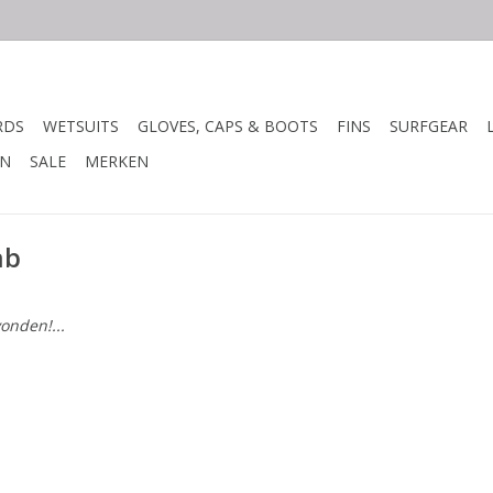
RDS
WETSUITS
GLOVES, CAPS & BOOTS
FINS
SURFGEAR
N
SALE
MERKEN
ab
onden!...