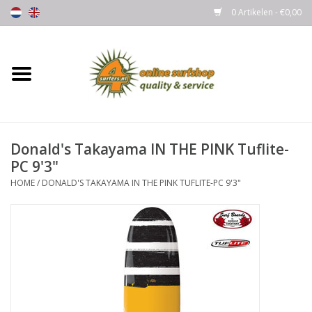
0 Artikelen - €0,00
Home
Boards
Donald's Takayama IN THE PINK Tuflite-
Wetsuits
PC 9'3"
HOME
/
DONALD'S TAKAYAMA IN THE PINK TUFLITE-PC 9'3"
Gloves, Caps & Boots
Fins
Surfgear
Lycra's & UV protection