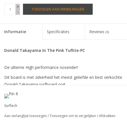
+
TOEVOEGEN AAN WINKELWAGEN
-
Informatie
Specificaties
Reviews
(0)
Donald Takayama In The Pink Tuflite-PC
De ultieme High performance noserider!
Dit board is met zekerheid het meest geliefde en best verkochte
Donald Takayama surfboard ooit.
Surfbaar van enkel hoog tot overhead barrels, de In The Pink is
absoluut het board dat je in je quiver moet hebben.
Surftech
Het perfecte board voor de surfer die maar één longboard wil,
Aan verlanglijst toevoegen
/
Toevoegen om te vergelijken
/
Afdrukken
of als je gaat voor de noserides de ITP is het board dat je altijd
met plezier zal rijden.