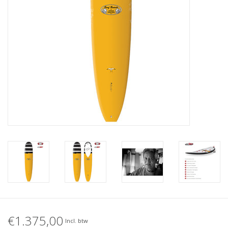
Accessories
Women
Men
Sale
Merken
€1.375,00
Incl. btw