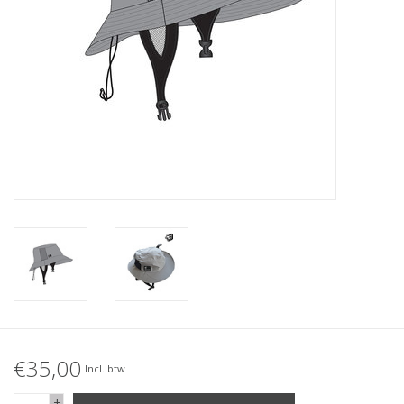
Accessories
Women
Men
Sale
Merken
€35,00
Incl. btw
+