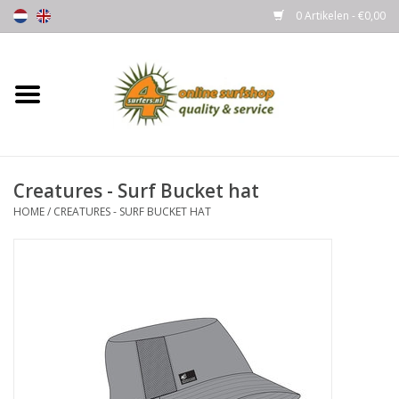
0 Artikelen - €0,00
Home
Boards
Creatures - Surf Bucket hat
Wetsuits
HOME
/
CREATURES - SURF BUCKET HAT
Gloves, Caps & Boots
Fins
Surfgear
Lycra's & UV protection