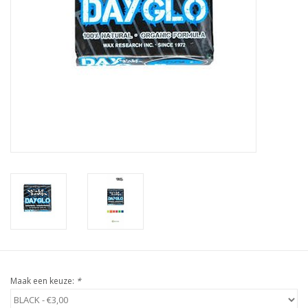
Accessories
Women
Men
Sale
Merken
Maak een keuze:
*