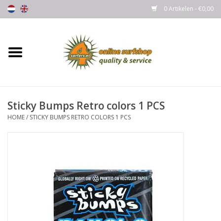
0 Artikelen - €0,00
Home
Boards
Sticky Bumps Retro colors 1 PCS
Wetsuits
HOME
/
STICKY BUMPS RETRO COLORS 1 PCS
Gloves, Caps & Boots
Fins
Surfgear
Lycra's & UV protection