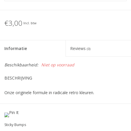
€3,00
Incl. btw
Informatie
Reviews
(0)
Beschikbaarheid:
Niet op voorraad
BESCHRIJVING
Onze originele formule in radicale retro kleuren.
KIES UIT DE VOLGENDE KLEUREN : blauw, groen, geel , oranje,
rood, roze en zwart.
Laat je creativiteit de vrije loop en wax je board uniek
Sticky Bumps