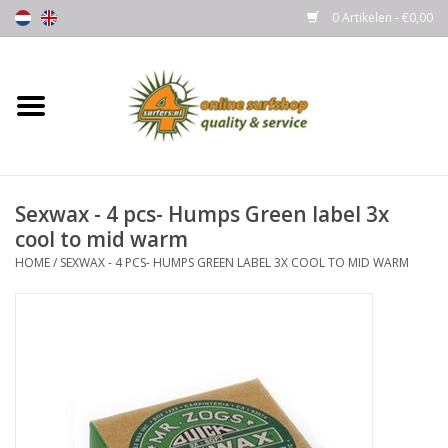
0 Artikelen - €0,00
Home
Boards
Sexwax - 4 pcs- Humps Green label 3x
Wetsuits
cool to mid warm
HOME
/
SEXWAX - 4 PCS- HUMPS GREEN LABEL 3X COOL TO MID WARM
Gloves, Caps & Boots
Fins
Surfgear
Lycra's & UV protection