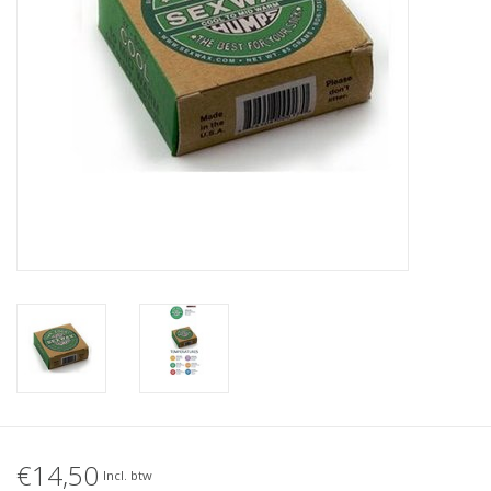
Accessories
Women
Men
Sale
Merken
€14,50
Incl. btw