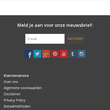
Eco Box:
De Sewwax Quick Humps is nu verpakt in recyclebare kartonnen
doosjes.
Meld je aan voor onze nieuwsbrief:
Deze nieuwe verpakking is gemakkelijk te openen en af te
sluiten.
Groot voordeel dat de wax schoon blijft en je altijd weet wat je
ABONNEER
nog over hebt.
4 doosjes
Klantenservice
Over ons
Algemene voorwaarden
Disclaimer
Privacy Policy
Betaalmethoden