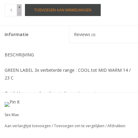
+
TOEVOEGEN AAN WINKELWAGEN
-
Informatie
Reviews
(0)
BESCHRIJVING
GREEN LABEL 3x verbeterde range : COOL tot MID WARM 14 /
23 C
Quick Humps aanbevolen single wax toepassingen voor
oplopende temperaturen.
Sex Wax
Herkenbaar aan de kleur en X- factor
Aan verlanglijst toevoegen
/
Toevoegen om te vergelijken
/
Afdrukken