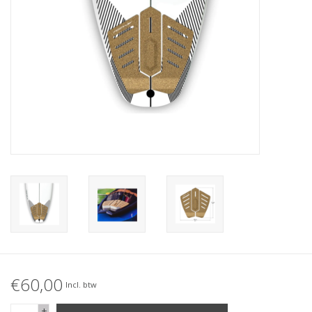
Accessories
Women
Men
Sale
Merken
€60,00
Incl. btw
+