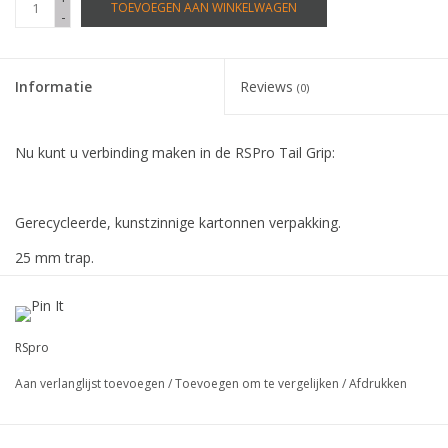
TOEVOEGEN AAN WINKELWAGEN
-
Informatie
Reviews
(0)
Nu kunt u verbinding maken in de RSPro Tail Grip:
Gerecycleerde, kunstzinnige kartonnen verpakking.
25 mm trap.
Boog van 7 mm.
Superdunne basis voor een beter boardgevoel.
RSpro
Gemaakt van kurk om te passen bij onze kurken voorgrepen en
Aan verlanglijst toevoegen
/
Toevoegen om te vergelijken
/
Afdrukken
gelaagd over een EVA-kick.
Extreem licht en niet agressief voor je huid.