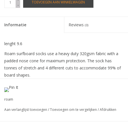
TOEVOEGEN AAN WINKELWAGEN
-
Informatie
Reviews
(0)
lenght 9.6
Roam surfboard socks use a heavy duty 320gsm fabric with a
padded nose cone for maximum protection. The sock has
tonnes of stretch and 4 different cuts to accommodate 99% of
board shapes.
These are perfect for daily use or giving surfboards extra
padding within our Roam Daylight, Tech or Coffin boardbags.
FEATURES:
roam
• 320g Fabric
Aan verlanglijst toevoegen
/
Toevoegen om te vergelijken
/
Afdrukken
• 600D Padded Nose
• Drawstring