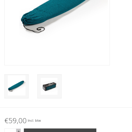
Accessories
Women
Men
Sale
Merken
€59,00
Incl. btw
+