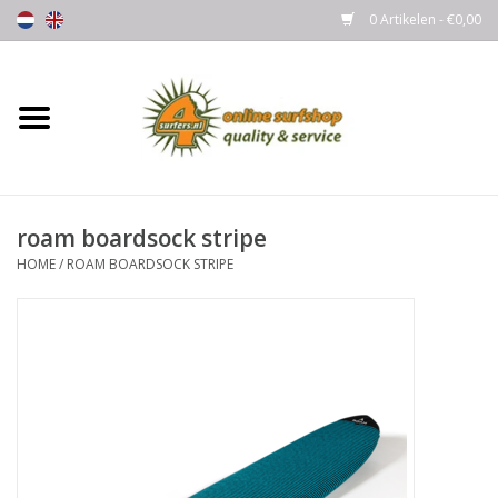
0 Artikelen - €0,00
Home
Boards
roam boardsock stripe
Wetsuits
HOME
/
ROAM BOARDSOCK STRIPE
Gloves, Caps & Boots
Fins
Surfgear
Lycra's & UV protection