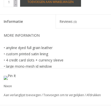
TOEVOEGEN AAN WINKELWAGEN
-
Informatie
Reviews
(0)
MORE INFORMATION
• anyline dyed full grain leather
• custom printed satin lining
• 4 credit card slots + currency sleeve
• large mono-mesh id window
• metal badge logo + edge hand-stitch detail
Nixon
Aan verlanglijst toevoegen
/
Toevoegen om te vergelijken
/
Afdrukken