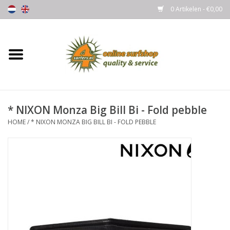
0 Artikelen - €0,00
Home
Boards
* NIXON Monza Big Bill Bi - Fold pebble
Wetsuits
HOME
/
* NIXON MONZA BIG BILL BI - FOLD PEBBLE
Gloves, Caps & Boots
Fins
Surfgear
Lycra's & UV protection