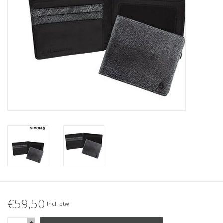
Accessories
Women
Men
Sale
Merken
€59,50
Incl. btw
+