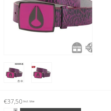
Accessories
Women
Men
Sale
Merken
€37,50
Incl. btw
+