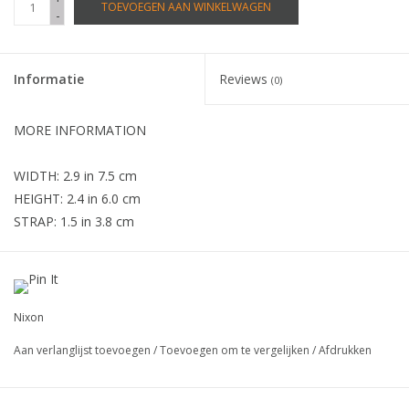
TOEVOEGEN AAN WINKELWAGEN
-
Informatie
Reviews
(0)
MORE INFORMATION
WIDTH: 2.9 in 7.5 cm
HEIGHT: 2.4 in 6.0 cm
STRAP: 1.5 in 3.8 cm
• interchangable custom-cast single-post buckle
• enamel buckle inlay
Nixon
• custom metal snaps
Aan verlanglijst toevoegen
/
Toevoegen om te vergelijken
/
Afdrukken
• split grain leather strap with suede backing
• nixon debossed on strap tip