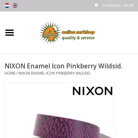
0 Artikelen - €0,00
Home
Boards
NIXON Enamel Icon Pinkberry Wildsid.
Wetsuits
HOME
/
NIXON ENAMEL ICON PINKBERRY WILDSID.
Gloves, Caps & Boots
Fins
Surfgear
Lycra's & UV protection