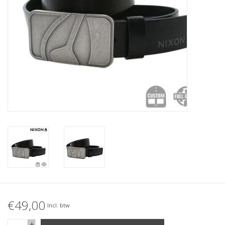
Accessories
Women
Men
Sale
Merken
€49,00
Incl. btw
+