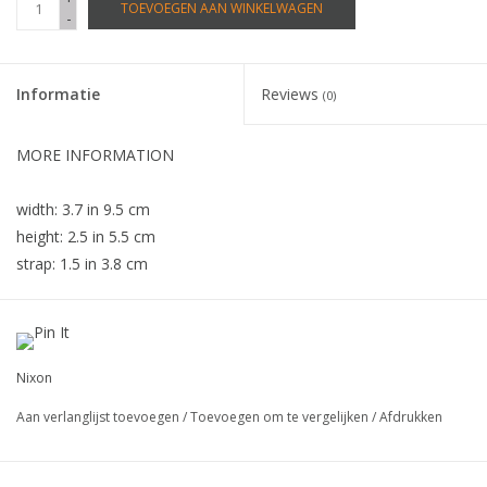
TOEVOEGEN AAN WINKELWAGEN
-
Informatie
Reviews
(0)
MORE INFORMATION
width: 3.7 in 9.5 cm
height: 2.5 in 5.5 cm
strap: 1.5 in 3.8 cm
• interchangeable custom-cast single-post buckle
• hollow dough-style metal snaps
Nixon
• genuine leather strap
Aan verlanglijst toevoegen
/
Toevoegen om te vergelijken
/
Afdrukken
• nixon embroidery on strap tip