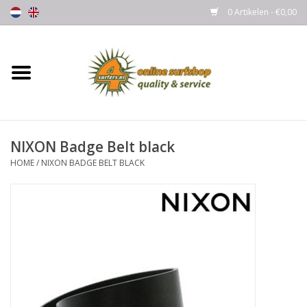
0 Artikelen - €0,00
Home
Boards
NIXON Badge Belt black
Wetsuits
HOME
/
NIXON BADGE BELT BLACK
Gloves, Caps & Boots
Fins
Surfgear
Lycra's & UV protection