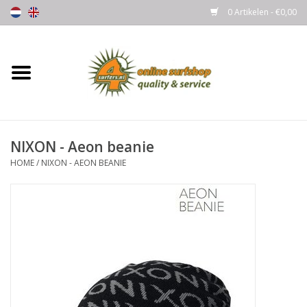
0 Artikelen - €0,00
Home
Boards
NIXON - Aeon beanie
Wetsuits
HOME
/
NIXON - AEON BEANIE
Gloves, Caps & Boots
Fins
Surfgear
Lycra's & UV protection