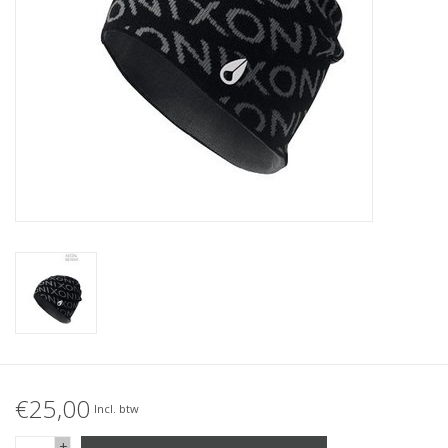
Accessories
Women
Men
Sale
Merken
€25,00
Incl. btw
+