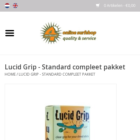
0 Artikelen - €0,00
Home
Boards
Lucid Grip - Standard compleet pakket
Wetsuits
HOME
/
LUCID GRIP - STANDARD COMPLEET PAKKET
Gloves, Caps & Boots
Fins
Surfgear
Lycra's & UV protection