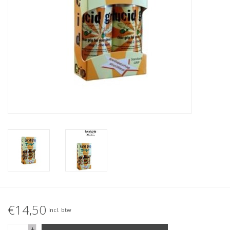
Accessories
Women
Men
Sale
Merken
€14,50
Incl. btw
+