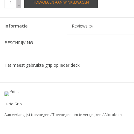
TOEVOEGEN AAN WINKELWAGEN
-
Informatie
Reviews
(0)
BESCHRIJVING
Het meest gebruikte grip op ieder deck.
Geschikt voor carving, cruising en mellow rides.
Je kunt met deze grip op blote voeten rijden, zonder dat je
Lucid Grip
voetzolen er af komen.
Aan verlanglijst toevoegen
/
Toevoegen om te vergelijken
/
Afdrukken