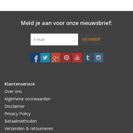
Pakket bevat::
- Step 1 "The Liquid"
Meld je aan voor onze nieuwsbrief:
- Step 2 "The Grip"
- Instructies
ABONNEER
"Clear grip for your shred stick"
Werkt op nieuwe decks, maar ook kan je simpel en snel een kale
Klantenservice
plek opnieuw grippen.
Over ons
Algemene voorwaarden
Geschikt voor alle soorten decks van skate tot downhill boards.
Disclaimer
Privacy Policy
Lucid komt in 2 componenten en heeft een droogtijd van 30 tot
Betaalmethoden
40 minuten.
Verzenden & retourneren