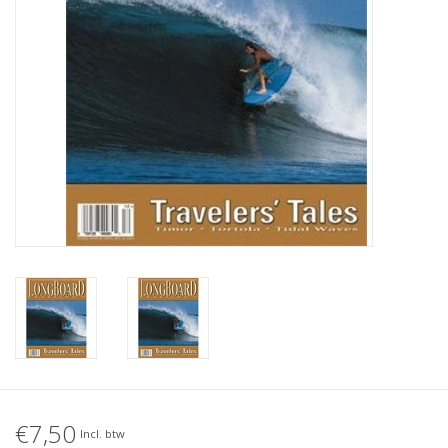
Accessories
Women
Men
Sale
Merken
€7,50
Incl. btw