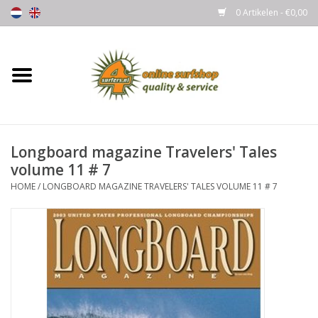
0 Artikelen - €0,00
Home
Boards
Longboard magazine Travelers' Tales
Wetsuits
volume 11 # 7
HOME
/
LONGBOARD MAGAZINE TRAVELERS' TALES VOLUME 11 # 7
Gloves, Caps & Boots
Fins
Surfgear
Lycra's & UV protection