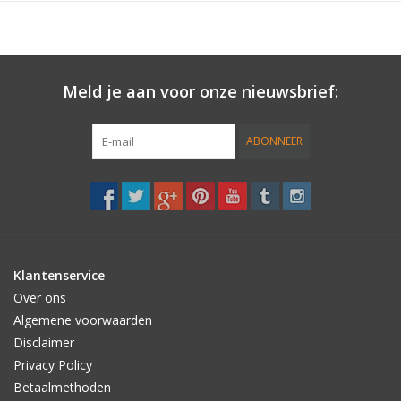
2003 Westfield U.S. Longboard Surfing Championships by Paul
Holmes
Meld je aan voor onze nieuwsbrief:
Surfer’s Ear: Vince Felix
ABONNEER
Dropping In: Brent Russell.
Klantenservice
Over ons
Algemene voorwaarden
Disclaimer
Privacy Policy
Betaalmethoden