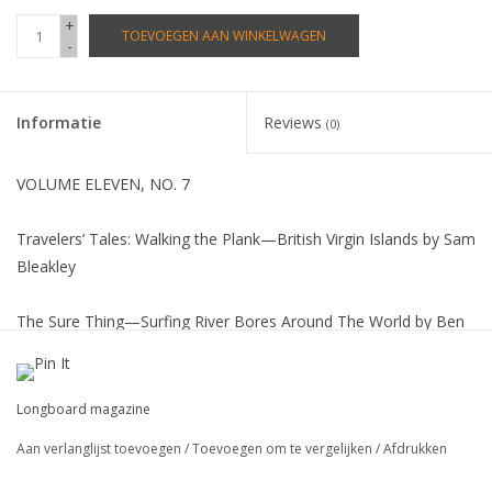
+
TOEVOEGEN AAN WINKELWAGEN
-
Informatie
Reviews
(0)
VOLUME ELEVEN, NO. 7
Travelers’ Tales: Walking the Plank—British Virgin Islands by Sam
Bleakley
The Sure Thing—Surfing River Bores Around The World by Ben
Marcus
Calculated Risk—East Nusa Tengarra by Todd Saunders
Longboard magazine
Aan verlanglijst toevoegen
/
Toevoegen om te vergelijken
/
Afdrukken
Time Traveling: Tom Pohaku Stone’s Recreation of Ancient
Surfing by Paul Holmes