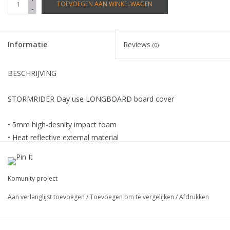
TOEVOEGEN AAN WINKELWAGEN
-
Informatie
Reviews
(0)
BESCHRIJVING
STORMRIDER Day use LONGBOARD board cover
• 5mm high-desnity impact foam
• Heat reflective external material
• Wax and UV resistant internal lining
• 600D Polyester reinforced nose cone
• Heavy duty corrosion resistant plastic zipper
Komunity project
• Neoprene padded handle
Aan verlanglijst toevoegen
/
Toevoegen om te vergelijken
/
Afdrukken
• Padded shoulder strap
• Internal wax pocket
• Storage hook