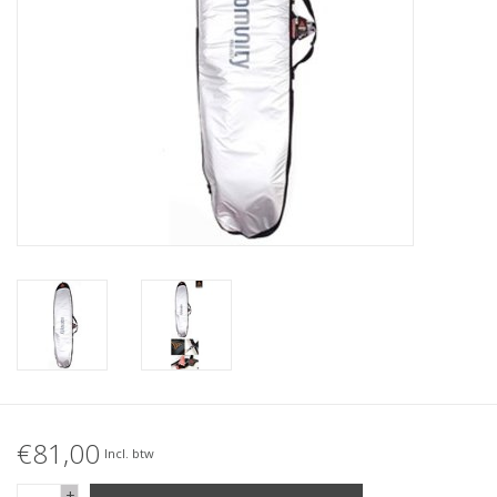
Accessories
Women
Men
Sale
Merken
€81,00
Incl. btw
+