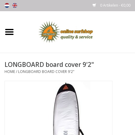
0 Artikelen - €0,00
Home
Boards
LONGBOARD board cover 9'2"
Wetsuits
HOME
/
LONGBOARD BOARD COVER 9'2"
Gloves, Caps & Boots
Fins
Surfgear
Lycra's & UV protection