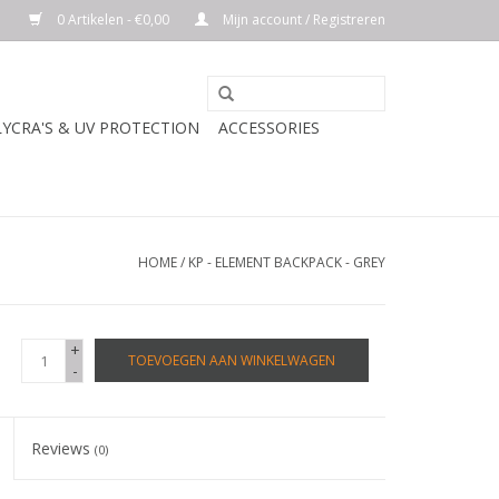
0 Artikelen - €0,00
Mijn account / Registreren
LYCRA'S & UV PROTECTION
ACCESSORIES
HOME
/
KP - ELEMENT BACKPACK - GREY
+
TOEVOEGEN AAN WINKELWAGEN
-
Reviews
(0)