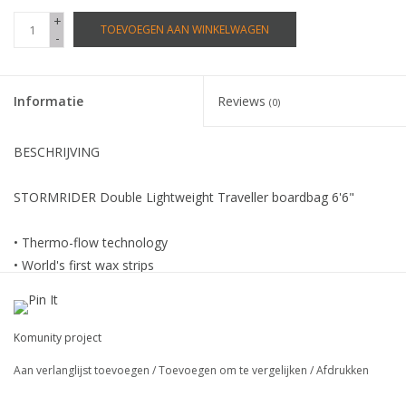
+
TOEVOEGEN AAN WINKELWAGEN
-
Informatie
Reviews
(0)
BESCHRIJVING
STORMRIDER Double Lightweight Traveller boardbag 6'6"
• Thermo-flow technology
• World's first wax strips
• External wetsuit storage pocket
• Multiple internal storage pockets
• 600D Polyester reinforced nose cone
Komunity project
• Heavy duty YKK#10 corrosion resistant plastic zipper
Aan verlanglijst toevoegen
/
Toevoegen om te vergelijken
/
Afdrukken
• Neoprene padded handle
• Padded shoulder strap