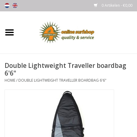
0 Artikelen - €0,00
Home
Boards
Double Lightweight Traveller boardbag
Wetsuits
6'6"
HOME
/
DOUBLE LIGHTWEIGHT TRAVELLER BOARDBAG 6'6"
Gloves, Caps & Boots
Fins
Surfgear
Lycra's & UV protection