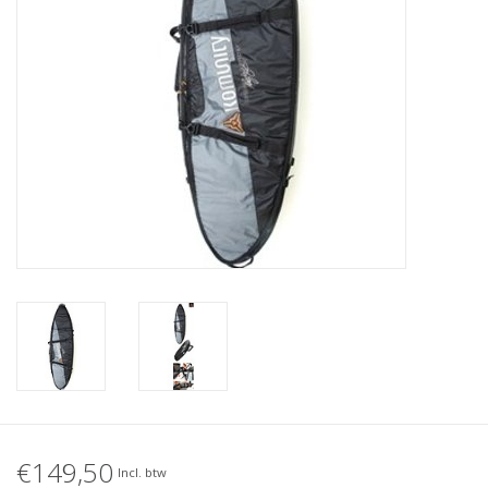
Accessories
Women
Men
Sale
Merken
€149,50
Incl. btw