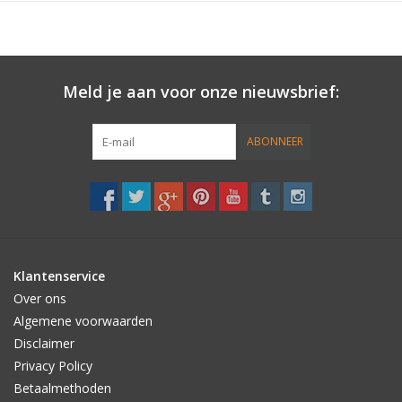
• Internal wax pocket
• Storage hook
• 10mm High-density impact foam
• Heat reflective external material
Meld je aan voor onze nieuwsbrief:
• Wax and UV resistant internal lining
ABONNEER
Klantenservice
Over ons
Algemene voorwaarden
Disclaimer
Privacy Policy
Betaalmethoden