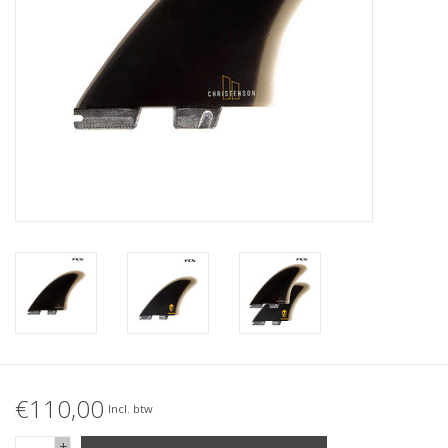
Accessories
Women
Men
Sale
Merken
€110,00
Incl. btw
+