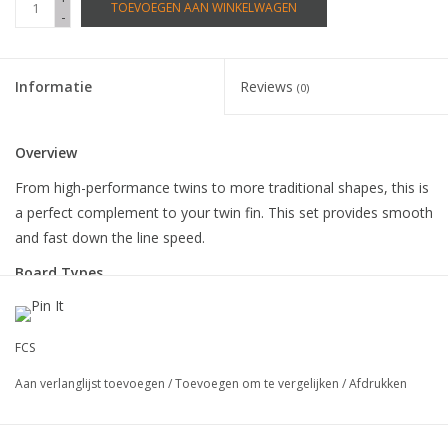
TOEVOEGEN AAN WINKELWAGEN
-
Informatie
Reviews
(0)
Overview
From high-performance twins to more traditional shapes, this is
a perfect complement to your twin fin. This set provides smooth
and fast down the line speed.
Board Types
Designed to fit the FCS II Fin System.
Recommended for all board types including fish, funboard,
and twin fin boards.
FCS
Aan verlanglijst toevoegen
/
Toevoegen om te vergelijken
/
Afdrukken