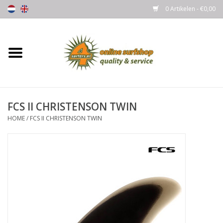
0 Artikelen - €0,00
Home
Boards
FCS II CHRISTENSON TWIN
Wetsuits
HOME
/
FCS II CHRISTENSON TWIN
Gloves, Caps & Boots
Fins
Surfgear
Lycra's & UV protection