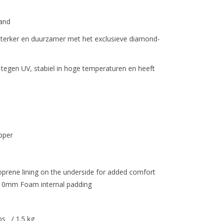
rand
 sterker en duurzamer met het exclusieve diamond-
tegen UV, stabiel in hoge temperaturen en heeft
pper
oprene lining on the underside for added comfort
 10mm Foam internal padding
s / 1.5 kg