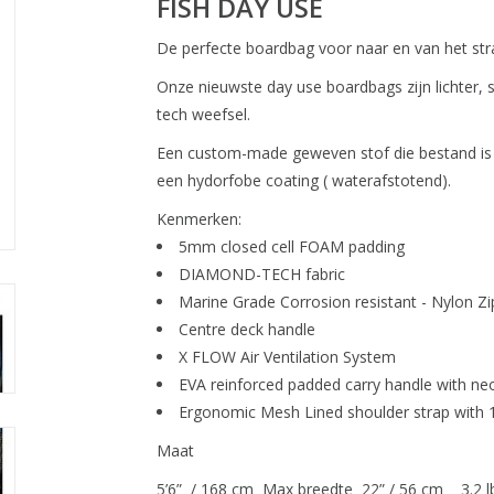
FISH DAY USE
De perfecte boardbag voor naar en van het st
Onze nieuwste day use boardbags zijn lichter,
tech weefsel.
Een custom-made geweven stof die bestand is 
een hydorfobe coating ( waterafstotend).
Kenmerken:
5mm closed cell FOAM padding
DIAMOND-TECH fabric
Marine Grade Corrosion resistant - Nylon Zi
Centre deck handle
X FLOW Air Ventilation System
EVA reinforced padded carry handle with ne
Ergonomic Mesh Lined shoulder strap with
Maat
5’6” / 168 cm Max breedte 22” / 56 cm 3.2 lb