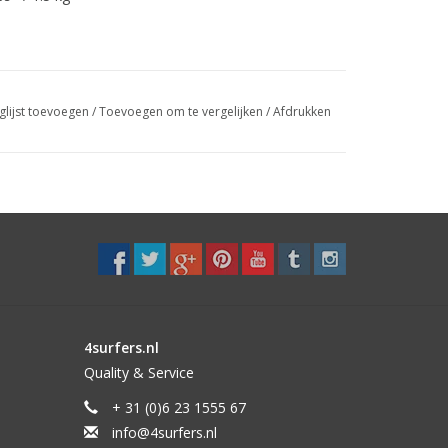
glijst toevoegen
/
Toevoegen om te vergelijken
/
Afdrukken
4surfers.nl
Quality & Service
+ 31 (0)6 23 1555 67
info@4surfers.nl