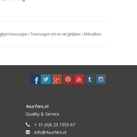
glijst toevoegen
/
Toevoegen om te vergelijken
/
Afdrukken
4surfers.nl
Quality & Service
+ 31 (0)6 23 1555 67
info@4surfers.nl