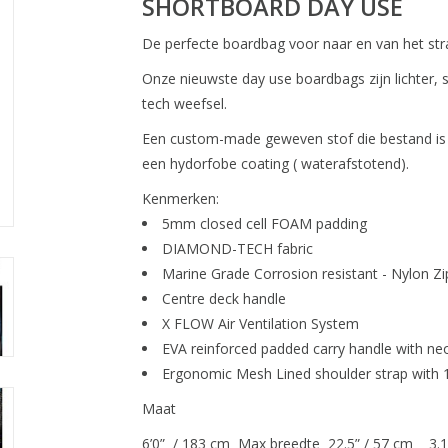
SHORTBOARD DAY USE
De perfecte boardbag voor naar en van het st
Onze nieuwste day use boardbags zijn lichter,
tech weefsel.
Een custom-made geweven stof die bestand is 
een hydorfobe coating ( waterafstotend).
Kenmerken:
5mm closed cell FOAM padding
DIAMOND-TECH fabric
Marine Grade Corrosion resistant - Nylon Zi
Centre deck handle
X FLOW Air Ventilation System
EVA reinforced padded carry handle with ne
Ergonomic Mesh Lined shoulder strap with
Maat
6’0” / 183 cm Max breedte 22.5” / 57 cm 3.1 