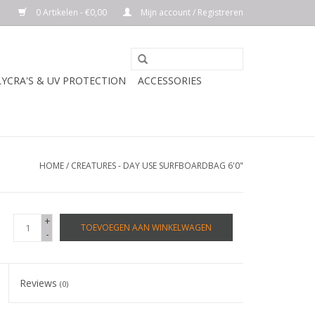
0 Artikelen - €0,00
Mijn account / Registreren
LYCRA'S & UV PROTECTION
ACCESSORIES
HOME
/
CREATURES - DAY USE SURFBOARDBAG 6'0"
+
TOEVOEGEN AAN WINKELWAGEN
-
Reviews
(0)