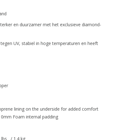
rand
 sterker en duurzamer met het exclusieve diamond-
tegen UV, stabiel in hoge temperaturen en heeft
pper
oprene lining on the underside for added comfort
 10mm Foam internal padding
lbs / 1.4 kg