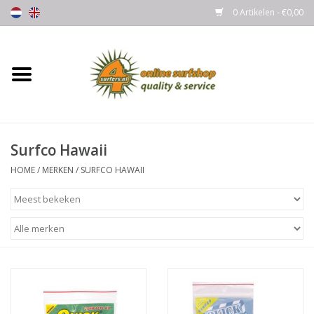
0 Artikelen - €0,00
Home
Boards
Surfco Hawaii
Wetsuits
HOME
/
MERKEN
/
SURFCO HAWAII
Gloves, Caps & Boots
Fins
Surfgear
Lycra's & UV protection