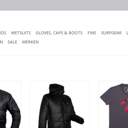
RDS
WETSUITS
GLOVES, CAPS & BOOTS
FINS
SURFGEAR
N
SALE
MERKEN
NG
BESCHRIJVING
BESCH
TOEVOEGEN AA
 maximale
 gewicht.
Synthetische Dons Geïsoleerde
ept, de
Parka
ie maakt dat
is als jack
 perfect
Draw-cord adjustable hood