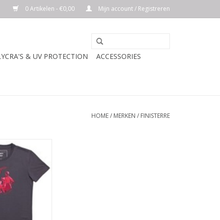
0 Artikelen - €0,00
Mijn account / Registreren
LYCRA'S & UV PROTECTION
ACCESSORIES
HOME
/
MERKEN
/
FINISTERRE
RIJVING
N WINKELWAGEN