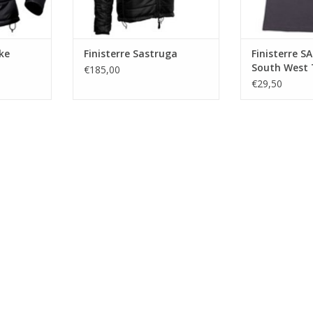
g in extreme
Maximum body heat retention –
en.
minimum weight
Finisterre Lifetime Guarantee
oke
Finisterre Sastruga
Finisterre 
South West 
€185,00
€29,50
Onze classic Etibicoke is
buitengewoon goed ontvangen
NKELWAGEN
door onze testers, atleten en
TOEVOEGEN AAN WINKELWAGEN