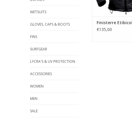
geschikt als onderlaa
omstandighed
WETSUITS
Finisterre Etibic
GLOVES, CAPS & BOOTS
€135,00
FINS
Ken
TOEVOEGEN AAN WI
SURFGEAR
LYCRA'S & UV PROTECTION
ACCESSORIES
WOMEN
MEN
SALE