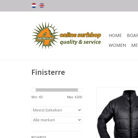
HOME
BOA
WOMEN
ME
Finisterre
BESCHRIJVI
Min: €
0
Max: €
200
Gewoon en simpel –
warmte en minimaal
Een prachtig conc
Synthetic Down isolat
de Etobicoke geschikt 
te dragen maar ook
BOARDS