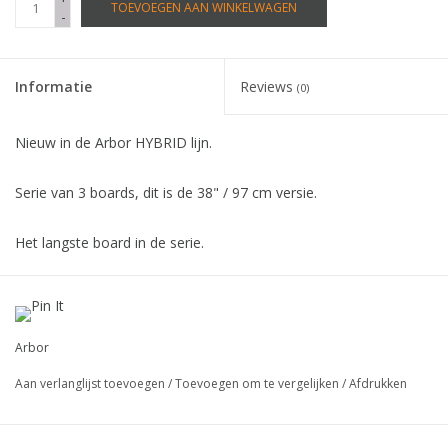
TOEVOEGEN AAN WINKELWAGEN
-
Informatie
Reviews
(0)
Nieuw in de Arbor HYBRID lijn.
Serie van 3 boards, dit is de 38" / 97 cm versie.
Het langste board in de serie.
Een groter platform met een solid concaaf.
Rijd dit board in het skatepark en doe daarna een freeride
Arbor
sessie, of cruise door de stad.
Aan verlanglijst toevoegen
/
Toevoegen om te vergelijken
/
Afdrukken
It's fun to skate everything, and this board lets you do just that!!