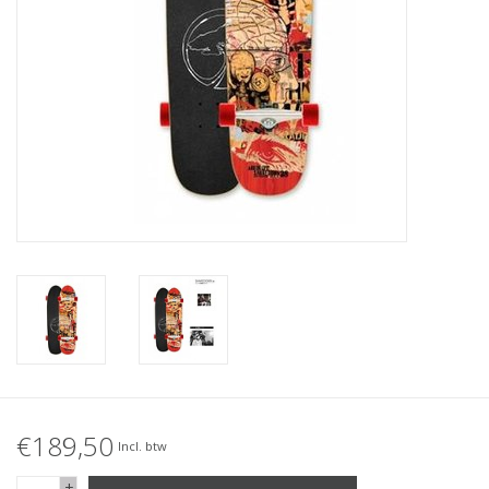
Accessories
Women
Men
Sale
Merken
€189,50
Incl. btw
+