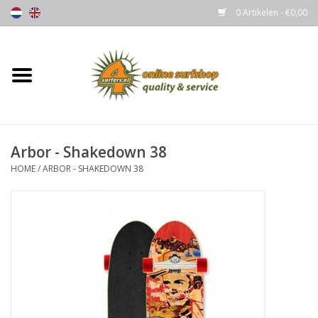
0 Artikelen - €0,00
Home
Boards
Arbor - Shakedown 38
Wetsuits
HOME
/
ARBOR - SHAKEDOWN 38
Gloves, Caps & Boots
Fins
Surfgear
Lycra's & UV protection