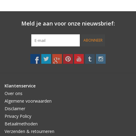
Compleet::
• Arbor's 63mm 78a Hybrid Series
Meld je aan voor onze nieuwsbrief:
• ABEC 5 bearings,
ABONNEER
• Gullwing Charger 10" trucks
Length: 38.00" / 97 cm
Klantenservice
Width: 9.25" / 23,5 cm
Over ons
Algemene voorwaarden
Wheelbase: 20.00" / 51 cm
Disclaimer
Privacy Policy
Plies::
Betaalmethoden
Verzenden & retourneren
7x wood