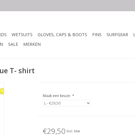
RDS
WETSUITS
GLOVES, CAPS & BOOTS
FINS
SURFGEAR
N
SALE
MERKEN
e T- shirt
Maak een keuze:
*
€29,50
Incl. btw