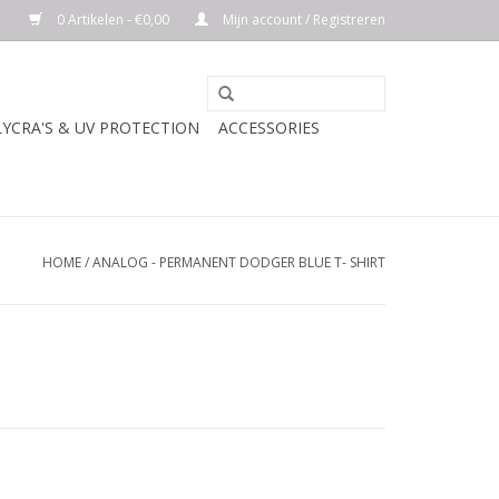
0 Artikelen - €0,00
Mijn account / Registreren
LYCRA'S & UV PROTECTION
ACCESSORIES
HOME
/
ANALOG - PERMANENT DODGER BLUE T- SHIRT