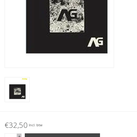
Accessories
Women
Men
Sale
Merken
€32,50
Incl. btw
+