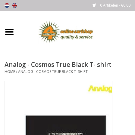
0 Artikelen - €0,00
Home
Boards
Analog - Cosmos True Black T- shirt
Wetsuits
HOME
/
ANALOG - COSMOS TRUE BLACK T- SHIRT
Gloves, Caps & Boots
Fins
Surfgear
Lycra's & UV protection