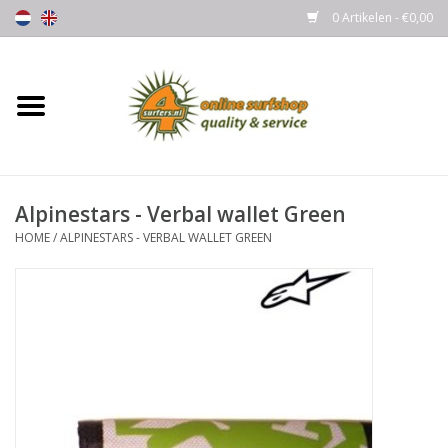
0 Artikelen - €0,00
Home
Boards
Alpinestars - Verbal wallet Green
Wetsuits
HOME
/
ALPINESTARS - VERBAL WALLET GREEN
Gloves, Caps & Boots
Fins
Surfgear
Lycra's & UV protection