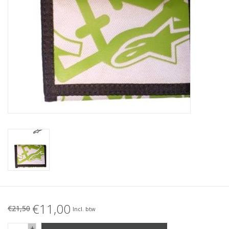
Accessories
Women
Men
Sale
Merken
€11,00
€21,50
Incl. btw
+