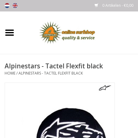
0 Artikelen - €0,00
Home
Boards
Alpinestars - Tactel Flexfit black
Wetsuits
HOME
/
ALPINESTARS - TACTEL FLEXFIT BLACK
Gloves, Caps & Boots
Fins
Surfgear
Lycra's & UV protection