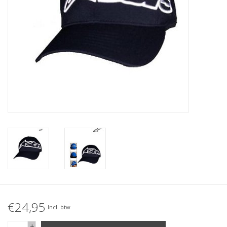
Accessories
Women
Men
Sale
Merken
€24,95
Incl. btw
+