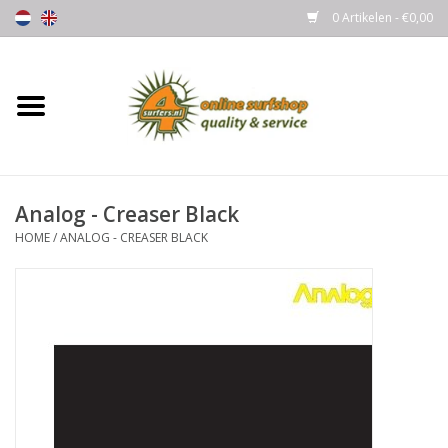
0 Artikelen - €0,00
Home
Boards
Analog - Creaser Black
Wetsuits
HOME
/
ANALOG - CREASER BLACK
Gloves, Caps & Boots
Fins
Surfgear
Lycra's & UV protection