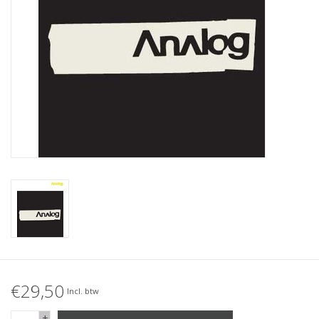
Accessories
Women
Men
Sale
Merken
€29,50
Incl. btw
+